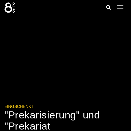
Zum
Suche
Navig
Inhalt
ein-/
springen
ein-/ausble
EINGSCHENKT
"Prekarisierung" und
"Prekariat