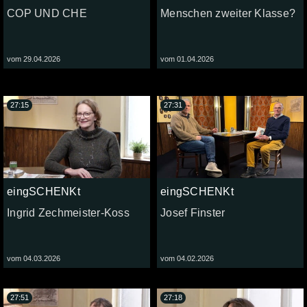
COP UND CHE
Menschen zweiter Klasse?
vom 29.04.2026
vom 01.04.2026
27:15
27:31
eingSCHENKt
eingSCHENKt
Ingrid Zechmeister-Koss
Josef Finster
vom 04.03.2026
vom 04.02.2026
27:51
27:18