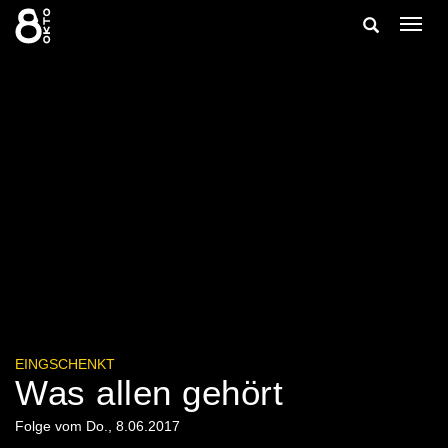
Zum
Suche
Navig
Inhalt
ein-/
springen
ein-/ausble
EINGSCHENKT
Was allen gehört
Folge vom Do., 8.06.2017