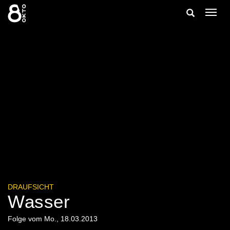
Zum
Suche
Navig
Inhalt
ein-/
springen
ein-/ausble
DRAUFSICHT
Wasser
Folge vom Mo., 18.03.2013