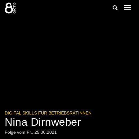
Zum
Suche
Navig
Inhalt
ein-/
springen
ein-/ausble
DIGITAL SKILLS FÜR BETRIEBSRÄTINNEN
Nina Dirnweber
Folge vom Fr., 25.06.2021