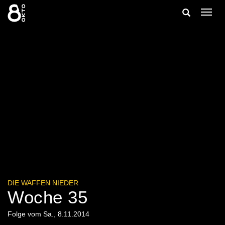
Zum
Suche
Navig
Inhalt
ein-/
springen
ein-/ausble
DIE WAFFEN NIEDER
Woche 35
Folge vom Sa., 8.11.2014