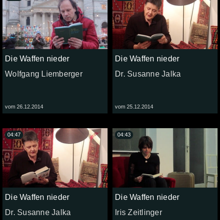
Die Waffen nieder
Die Waffen nieder
Wolfgang Liemberger
Dr. Susanne Jalka
vom 26.12.2014
vom 25.12.2014
04:47
04:43
Die Waffen nieder
Die Waffen nieder
Dr. Susanne Jalka
Iris Zeitlinger