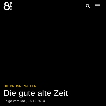
Zum
Suche
Navig
Inhalt
ein-/
springen
ein-/ausble
DIE BRUNNEN4TLER
Die gute alte Zeit
Folge vom Mo., 15.12.2014