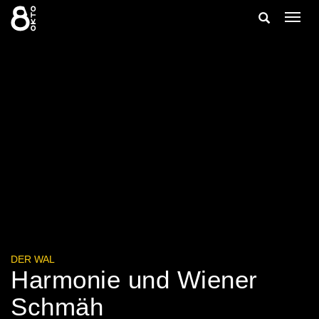
Zum
Suche
Navig
Inhalt
ein-/
springen
ein-/ausble
DER WAL
Harmonie und Wiener
Schmäh