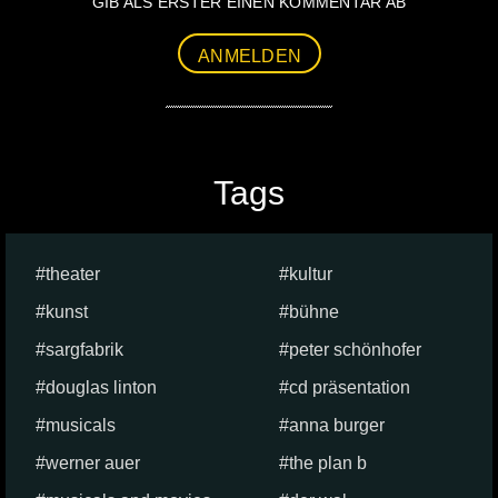
GIB ALS ERSTER EINEN KOMMENTAR AB
ANMELDEN
Tags
theater
kultur
kunst
bühne
sargfabrik
peter schönhofer
douglas linton
cd präsentation
musicals
anna burger
werner auer
the plan b