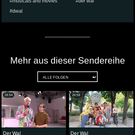
musicals and movies
der wal
dwal
Mehr aus dieser Sendereihe
26:54
26:59
Der Wal
Der Wal