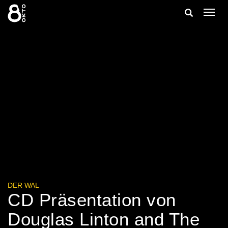
Zum
Suche
Navig
Inhalt
ein-/
springen
ein-/ausble
DER WAL
CD Präsentation von
Douglas Linton and The