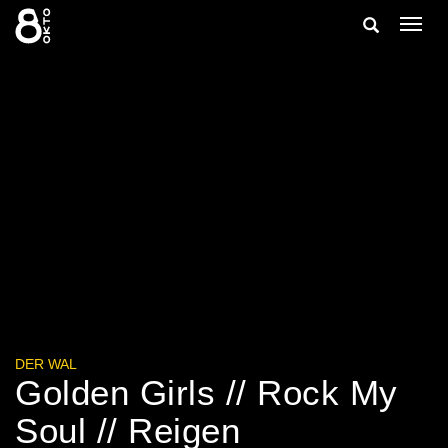
Zum
Suche
Navig
Inhalt
ein-/
springen
ein-/ausble
DER WAL
Golden Girls // Rock My
Soul // Reigen