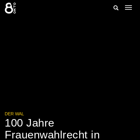
Zum
Suche
Navig
Inhalt
ein-/
springen
ein-/ausble
DER WAL
100 Jahre
Frauenwahlrecht in