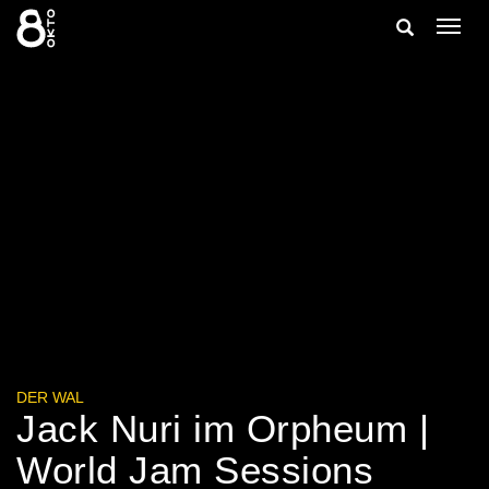
Zum
Suche
Navig
Inhalt
ein-/
springen
ein-/ausble
DER WAL
Jack Nuri im Orpheum |
World Jam Sessions