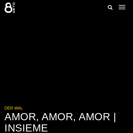
Zum
Suche
Navig
Inhalt
ein-/
springen
ein-/ausble
DER WAL
AMOR, AMOR, AMOR |
INSIEME