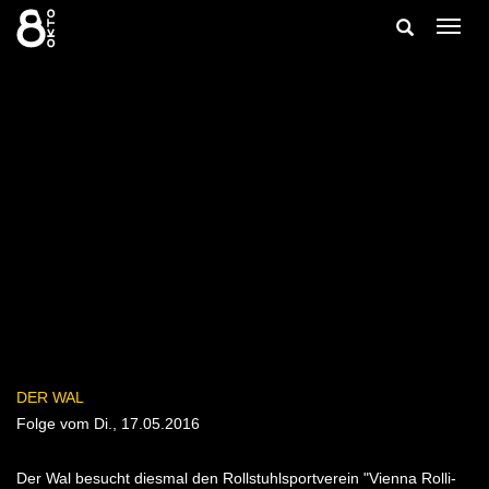
Zum
Suche
Navig
Inhalt
ein-/
springen
ein-/ausble
DER WAL
Folge vom Di., 17.05.2016
Der Wal besucht diesmal den Rollstuhlsportverein "Vienna Rolli-