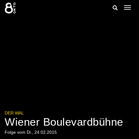
Zum
Suche
Navig
Inhalt
ein-/
springen
ein-/ausble
DER WAL
Wiener Boulevardbühne
Folge vom Di., 24.02.2015