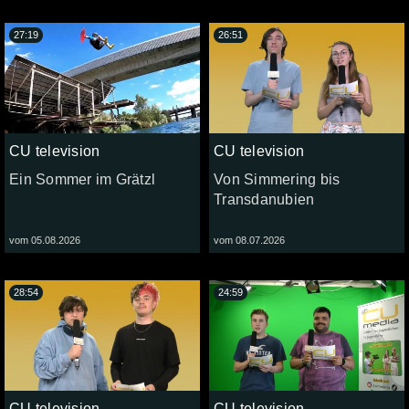
27:19
26:51
CU television
CU television
Ein Sommer im Grätzl
Von Simmering bis
Transdanubien
vom 05.08.2026
vom 08.07.2026
28:54
24:59
CU television
CU television