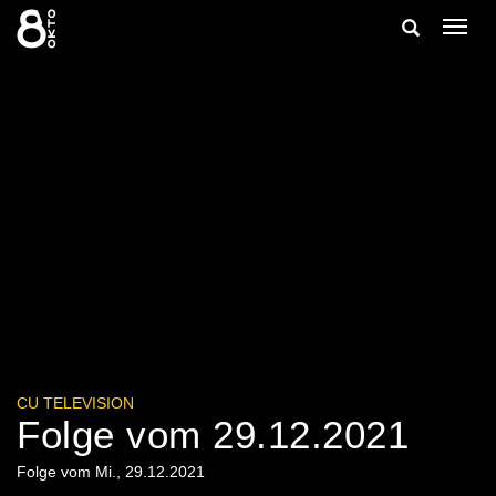
Zum
Suche
Navig
Inhalt
ein-/
springen
ein-/ausble
CU TELEVISION
Folge vom 29.12.2021
Folge vom Mi., 29.12.2021