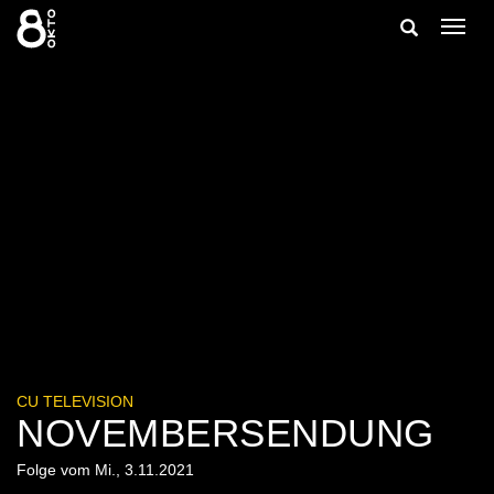
Zum
Suche
Navig
Inhalt
ein-/
springen
ein-/ausble
CU TELEVISION
NOVEMBERSENDUNG
Folge vom Mi., 3.11.2021