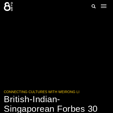
Zum
Suche
Navig
Inhalt
ein-/
springen
ein-/ausble
CONNECTING CULTURES WITH WEIRONG LI
British-Indian-
Singaporean Forbes 30