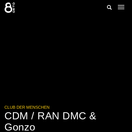
Zum
Suche
Navig
Inhalt
ein-/
springen
ein-/ausble
CLUB DER MENSCHEN
CDM / RAN DMC &
Gonzo