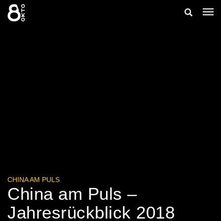
Zum
Suche
Navi
Inhalt
ein
springen
ein-/ausb
CHINA AM PULS
China am Puls –
Jahresrückblick 2018