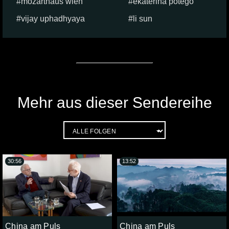
mozarthaus wien
ekaterina potego
vijay uphadhyaya
li sun
Mehr aus dieser Sendereihe
30:56
13:52
China am Puls
China am Puls