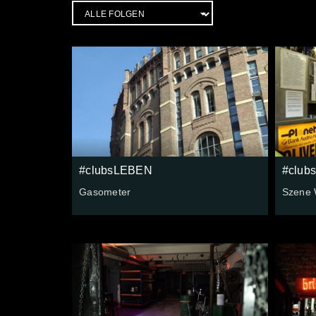
#clubsLEBEN
#club
Gasometer
Szene 