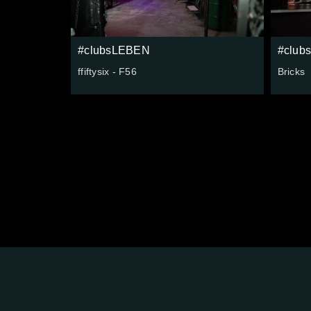
#clubsLEBEN
#club
ffiftysix - F56
Bricks