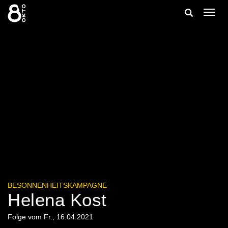
Zum
Suche
Navig
Inhalt
ein-/
springen
ein-/ausble
BESONNENHEITSKAMPAGNE
Helena Kost
Folge vom Fr., 16.04.2021