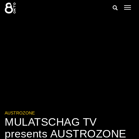
Zum
Suche
Navig
Inhalt
ein-/
springen
ein-/ausble
AUSTROZONE
MULATSCHAG TV
presents AUSTROZONE