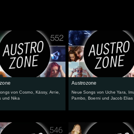
ozone
Austrozone
ongs von Cosmo, Kässy, Arrie,
Neue Songs von Uche Yara, Im
s und Nika
Pambo, Boerni und Jacob Elias