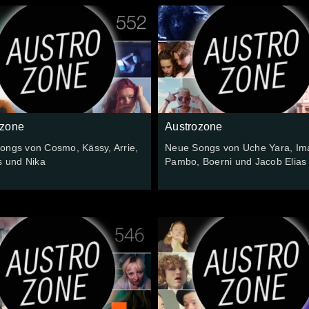
ozone
Austrozone
ongs von Cosmo, Kässy, Arrie,
Neue Songs von Uche Yara, Im
s und Nika
Pambo, Boerni und Jacob Elias