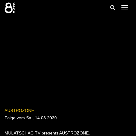
Zum
Suche
Navig
Inhalt
ein-/
springen
ein-/ausble
AUSTROZONE
Folge vom Sa., 14.03.2020
MULATSCHAG TV presents AUSTROZONE.