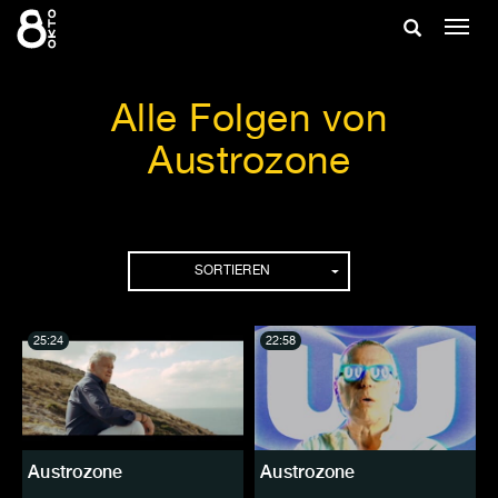
Zum
Suche
Navig
Inhalt
ein-/
springen
ein-/ausble
Alle Folgen von
Austrozone
Folgen
SORTIEREN
25:24
22:58
Austrozone
Austrozone