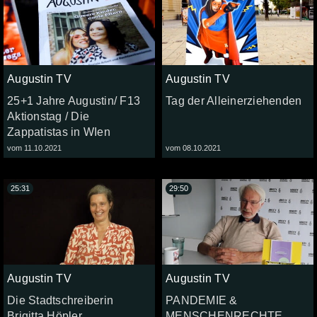
Augustin TV
Augustin TV
25+1 Jahre Augustin/ F13
Tag der Alleinerziehenden
Aktionstag / Die
Zappatistas in WIen
vom 11.10.2021
vom 08.10.2021
25:31
29:50
Augustin TV
Augustin TV
Die Stadtschreiberin
PANDEMIE &
Brigitta Höpler
MENSCHENRECHTE