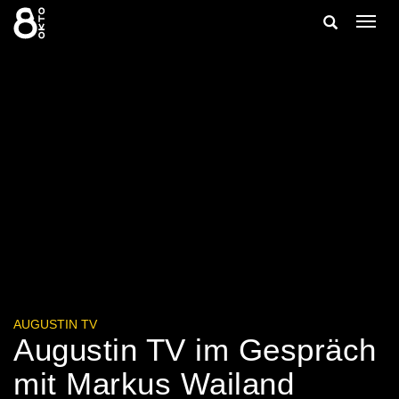
Zum
Suche
Navig
Inhalt
ein-/
springen
ein-/ausble
AUGUSTIN TV
Augustin TV im Gespräch
mit Markus Wailand