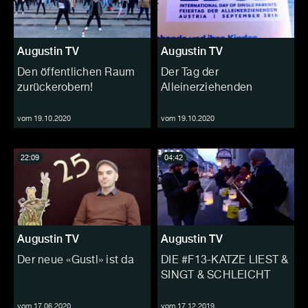
Augustin TV
Augustin TV
Den öffentlichen Raum
Der Tag der
zurückerobern!
Alleinerziehenden
vom 19.10.2020
vom 19.10.2020
22:09
04:42
Augustin TV
Augustin TV
Der neue «Gustl» ist da
DIE #F13-KATZE LIEST &
SINGT & SCHLEICHT
vom 17.06.2020
vom 17.12.2019