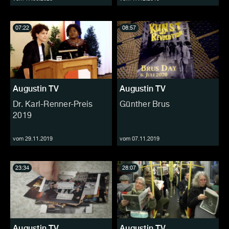
07:22
08:57
Augustin TV
Augustin TV
Dr. Karl-Renner-Preis
Günther Brus
2019
vom 29.11.2019
vom 07.11.2019
23:34
28:07
Augustin TV
Augustin TV