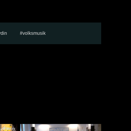
ydin
volksmusik
e