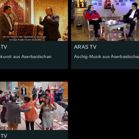
 TV
ARAS TV
hkunst aus Aserbaidschan
Aschig-Musik aus Aserbaidscha
 TV