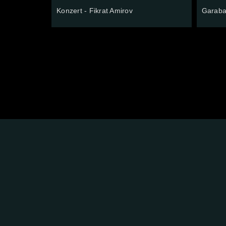
Konzert - Fikrat Amirov
Garaba
FOLGE
UNS
AUF: