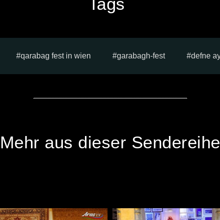
Tags
qarabag fest in wien
garabagh-fest
defne a
Mehr aus dieser Sendereih