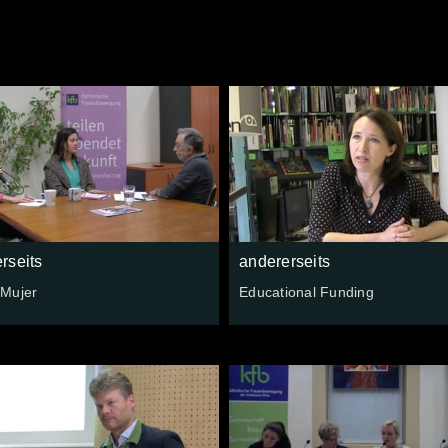
rseits
andererseits
Mujer
Educational Funding