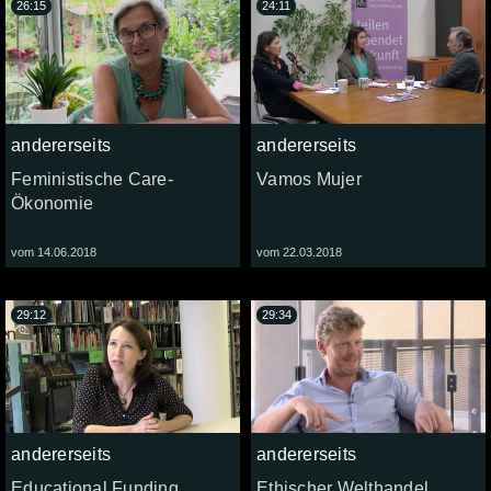
26:15
24:11
andererseits
andererseits
Feministische Care-
Vamos Mujer
Ökonomie
vom 14.06.2018
vom 22.03.2018
29:12
29:34
andererseits
andererseits
Educational Funding
Ethischer Welthandel