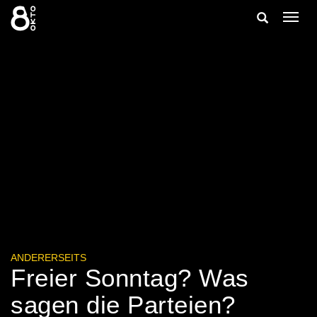
Zum
Suche
Navig
Inhalt
ein-/
springen
ein-/ausble
ANDERERSEITS
Freier Sonntag? Was
sagen die Parteien?