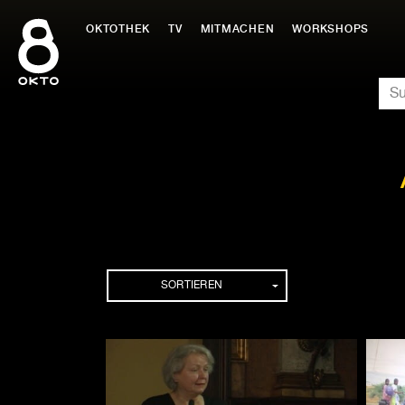
Zum
Inhalt
OKTOTHEK
TV
MITMACHEN
WORKSHOPS
springen
SU
Folgen
SORTIEREN