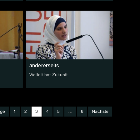
andererseits
Vielfalt hat Zukunft
ige
1
2
3
4
5
…
8
Nächste