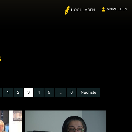
ANMELDEN
HOCHLADEN
s
1
2
3
4
5
…
8
Nächste