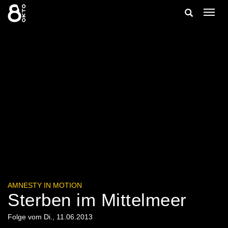
Zum
Suche
Navig
Inhalt
ein-/
springen
ein-/ausble
AMNESTY IN MOTION
Sterben im Mittelmeer
Folge vom Di., 11.06.2013