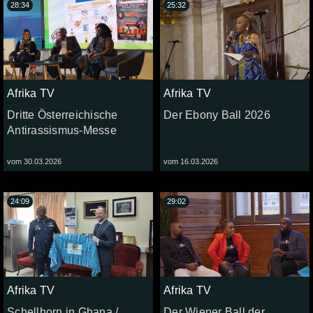
28:34
25:32
Afrika TV
Afrika TV
Dritte Österreichische
Der Ebony Ball 2026
Antirassismus-Messe
vom 30.03.2026
vom 16.03.2026
24:09
29:02
Afrika TV
Afrika TV
Schellhorn in Ghana /
Der Wiener Ball der