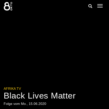
Zum
Suche
Navig
Inhalt
ein-/
springen
ein-/ausble
AFRIKA TV
Black Lives Matter
Folge vom Mo., 15.06.2020