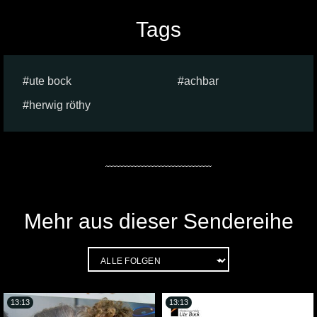
Tags
ute bock
achbar
herwig röthy
Mehr aus dieser Sendereihe
13:13
13:13