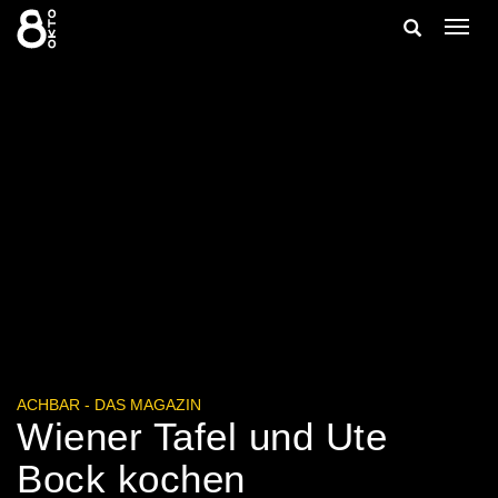
Zum
Suche
Navig
Inhalt
ein-/
springen
ein-/ausble
ACHBAR - DAS MAGAZIN
Wiener Tafel und Ute
Bock kochen