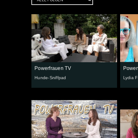
Powerfrauen TV
Power
Hunde-Sniffpad
Lydia F