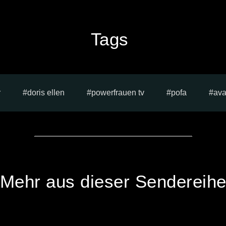
Tags
r
doris ellen
powerfrauen tv
pofa
ava
Mehr aus dieser Sendereih