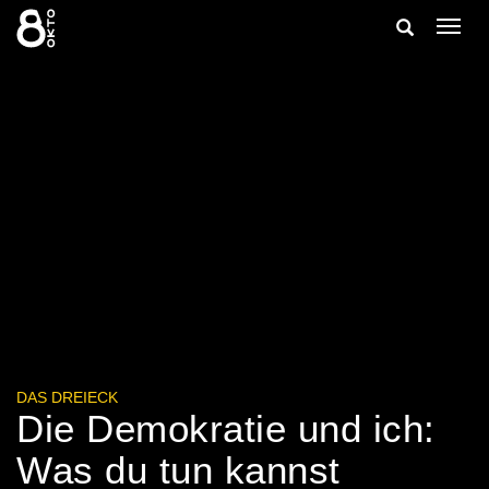
Zum
Suche
Navig
Inhalt
ein-/
springen
ein-/ausble
DAS DREIECK
Die Demokratie und ich:
Was du tun kannst