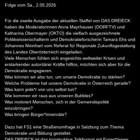
Folge vom Sa., 2.05.2026
Für die zweite Ausgabe der aktuellen Staffel von DAS DREIECK
haben die Moderatorinnen Anna Mayrhauser (DORFTV) und
Katharina Obermayer (OKTO) die vielfach ausgezeichnete
Politikwissenschafterin und Demokratieforscherin Tamara Ehs und
Johannes Meinhart vom Referat für Regionale Zukunftsgestaltung
des Landes Oberösterreich eingeladen.
Viele Menschen fühlen sich angesichts weltweiter Krisen und
erstarkender autoritärer Kräfte hilflos, möchten sich aber für die
Demokratie engagieren.
Was können wir also tun, um unsere Demokratie zu stärken?
Welche Probleme hat unsere Demokratie in Österreich gerade?
Was kann jede*r von uns selbst tun?
Wie kommen wir raus aus unseren Bubbles?
Was motiviert Menschen, sich in der Gemeindepolitik
einzubringen?
Was bringen Bürger*innenräte?
Dazu hat FS1 eine Straßenumfrage in Salzburg zum Thema
Demokratie und Bildung gestaltet.
DAS DREIECK ist das konstruktive Talkformat mit Expert*innen