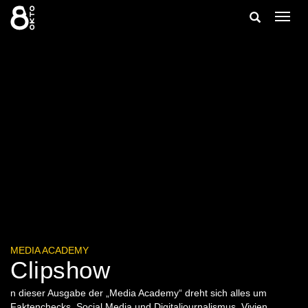
Zum
Suche
Navig
Inhalt
ein-/
springen
ein-/ausble
MEDIA ACADEMY
Clipshow
n dieser Ausgabe der „Media Academy“ dreht sich alles um
Faktenchecks, Social Media und Digitaljournalismus. Vivien