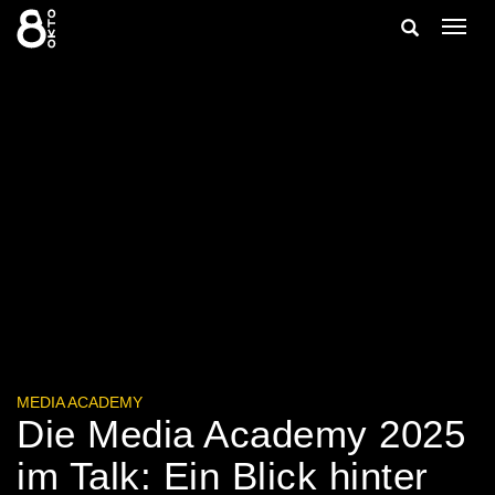
Zum
Suche
Navig
Inhalt
ein-/
springen
ein-/ausble
MEDIA ACADEMY
Die Media Academy 2025
im Talk: Ein Blick hinter