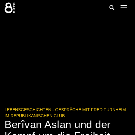
Zum
Suche
Navig
Inhalt
ein-/
springen
ein-/ausble
LEBENSGESCHICHTEN - GESPRÄCHE MIT FRED TURNHEIM
IM REPUBLIKANISCHEN CLUB
Berîvan Aslan und der