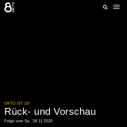
Zum
Suche
Navig
Inhalt
ein-/
springen
ein-/ausble
OKTO IST 15!
Rück- und Vorschau
Folge vom Sa., 28.11.2020