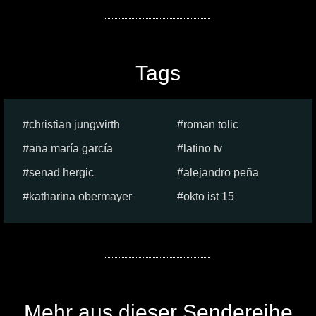
Tags
christian jungwirth
roman tolic
ana maría garcía
latino tv
senad hergic
alejandro peña
katharina obermayer
okto ist 15
Mehr aus dieser Sendereihe