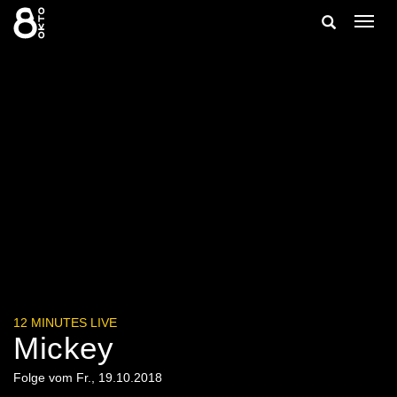
Zum
Suche
Navig
Inhalt
ein-/
springen
ein-/ausble
12 MINUTES LIVE
Mickey
Folge vom Fr., 19.10.2018