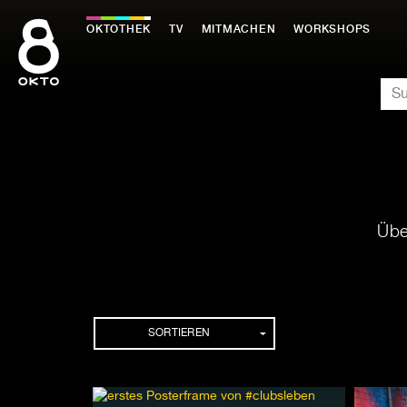
Zum
Inhalt
OKTOTHEK
TV
MITMACHEN
WORKSHOPS
springen
SU
Übe
Playlisten
SORTIEREN