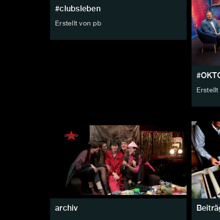
#clubsleben
Erstellt von pb
#OKT
Erstell
archiv
Beiträ