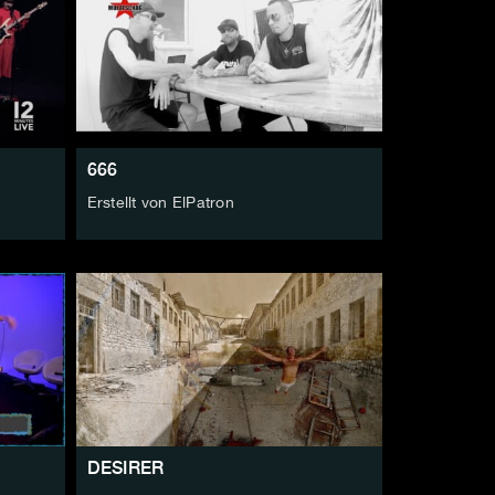
666
Erstellt von ElPatron
DESIRER