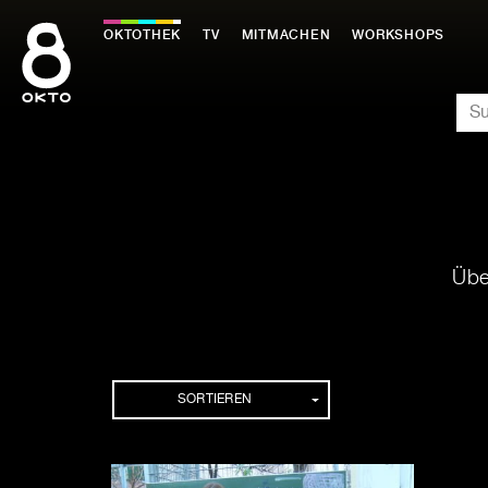
Zum
Inhalt
OKTOTHEK
TV
MITMACHEN
WORKSHOPS
springen
SU
Übe
Playlisten
SORTIEREN