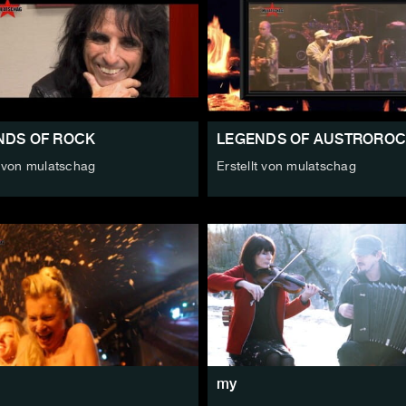
NDS OF ROCK
LEGENDS OF AUSTRORO
t von mulatschag
Erstellt von mulatschag
my