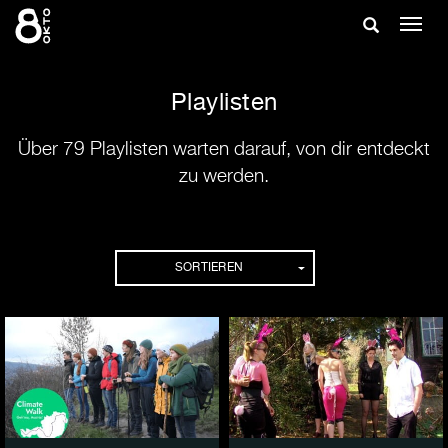
Zum
Suche
Navig
Inhalt
ein-/
springen
ein-/ausble
Playlisten
Über 79 Playlisten warten darauf, von dir entdeckt
zu werden.
Playlisten
SORTIEREN