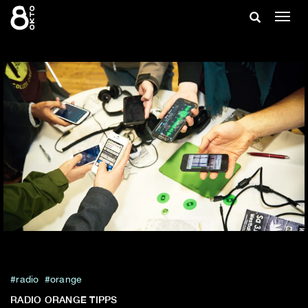
Zum
Suche
Navig
Inhalt
ein-/
springen
ein-/ausble
radio
orange
RADIO ORANGE TIPPS