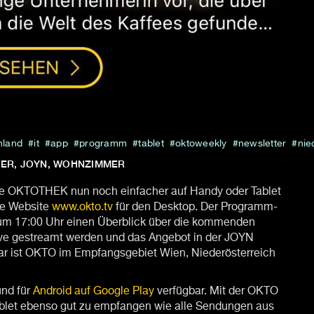
nland
it
app
programm
tablet
oktoweekly
newsletter
nie
TTER, JOYN, WOHNZIMMER
die OKTOTHEK nun noch einfacher auf Handy oder Tablet
die Website
www.okto.tv
für den Desktop. Der Programm-
um 17:00 Uhr einen Überblick über die kommenden
ve gestreamt werden und das Angebot in der JOYN
ear ist OKTO im Empfangsgebiet Wien, Niederösterreich
nd für
Android auf Google Play
verfügbar. Mit der OKTO
blet ebenso gut zu empfangen wie alle Sendungen aus