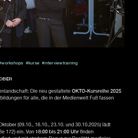
workshops
kurse
interviewtraining
TOBER
OKTO-Kursreihe 2025
enlandschaft: Die neu gestaltete
rbildungen für alle, die in der Medienwelt Fuß fassen
tober (09.10., 16.10., 23.10. und 30.10.2025) lädt
18:00 bis 21:00
Uhr
ße 172) ein. Von
finden