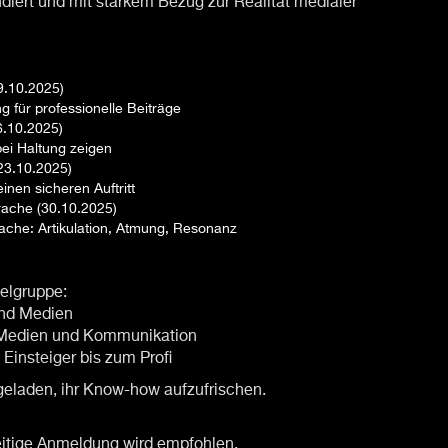
diert und mit starkem Bezug zur Realität medialer
09.10.2025)
 für professionelle Beiträge
6.10.2025)
ei Haltung zeigen
23.10.2025)
nen sicheren Auftritt
rache (30.10.2025)
rache: Artikulation, Atmung, Resonanz
ielgruppe:
 und Medien
, Medien und Kommunikation
insteiger bis zum Profi
eladen, ihr Know-how aufzufrischen.
hzeitige Anmeldung wird empfohlen.