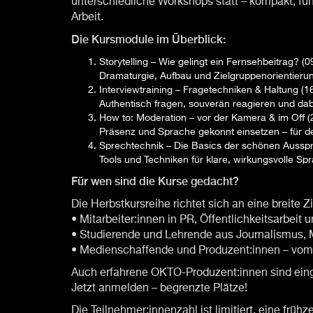
unterschiedliche Workshops statt – kompakt, fun
Arbeit.
Die Kursmodule im Überblick:
Storytelling – Wie gelingt ein Fernsehbeitrag? (
Dramaturgie, Aufbau und Zielgruppenorientierung
Interviewtraining – Fragetechniken & Haltung (1
Authentisch fragen, souverän reagieren und dab
How to: Moderation – vor der Kamera & im Off (
Präsenz und Sprache gekonnt einsetzen – für dei
Sprechtechnik – Die Basics der schönen Aussp
Tools und Techniken für klare, wirkungsvolle Sp
Für wen sind die Kurse gedacht?
Die Herbstkursreihe richtet sich an eine breite Z
• Mitarbeiter:innen in PR, Öffentlichkeitsarbeit
• Studierende und Lehrende aus Journalismus
• Medienschaffende und Produzent:innen – vom E
Auch erfahrene OKTO-Produzent:innen sind eing
Jetzt anmelden – begrenzte Plätze!
Die Teilnehmer:innenzahl ist limitiert, eine frü