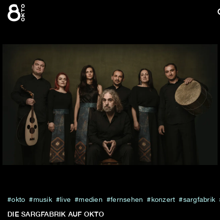
Zum
Inhalt
springen
okto
musik
live
medien
fernsehen
konzert
sargfabrik
DIE SARGFABRIK AUF OKTO