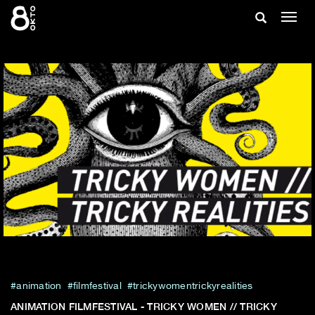
Zum
Suche
Navig
Inhalt
ein-/
springen
ein-/ausble
animation
filmfestival
trickywomentrickyrealities
ANIMATION FILMFESTIVAL - TRICKY WOMEN // TRICKY